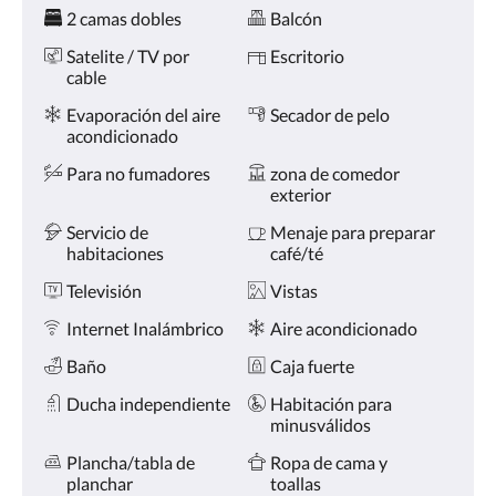
Comodidades
la
2 camas dobles
Balcón
derecha,
o
Satelite / TV por
Escritorio
pulse
cable
los
botones
Evaporación del aire
Secador de pelo
siguiente
acondicionado
y
Para no fumadores
zona de comedor
anterior.
exterior
Servicio de
Menaje para preparar
habitaciones
café/té
Televisión
Vistas
Internet Inalámbrico
Aire acondicionado
Baño
Caja fuerte
Ducha independiente
Habitación para
minusválidos
Plancha/tabla de
Ropa de cama y
planchar
toallas